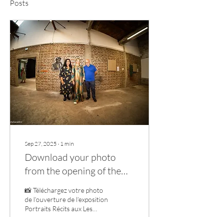
Posts
Sep 27, 2025
∙
1
min
Download your photo
from the opening of the
exhibition Portraits Récits
📸 Téléchargez votre photo
at Les Jardiniers.
de l’ouverture de l’exposition
Portraits Récits aux Les