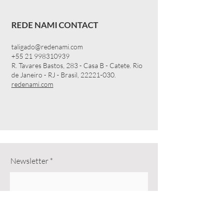
REDE NAMI CONTACT
taligado@redenami.com
+55 21 998310939
R. Tavares Bastos, 283 - Casa B - Catete. Rio
de Janeiro - RJ - Brasil,
22221-030
.
redenami.com
Newsletter
Receber em Português