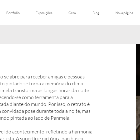
Portfólio
Exposições
Geral
Blog
Nova página
ro se abre para receber amigas e pessoas
ato pintado se torna a memória do clima
mela transforma as longas horas da noite
recendo-se como ferramenta para a
ada diante do mundo. Por isso, o retrato é
a convidada pose durante toda a noite, mas
endo pintada ao lado de Panmela.
el do acontecimento, refletindo a harmonia
rtista. A superfície pictórica não busca